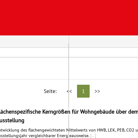
Seite:
<<
1
>>
lächenspezifische Kerngrößen für Wohngebäude über dem 
usstellung
twicklung des flächengewichteten Mittelwerts von HWB, LEK, PEB, CO2 
sstellungsjahr vergleichbarer Energieausweise.
[...]